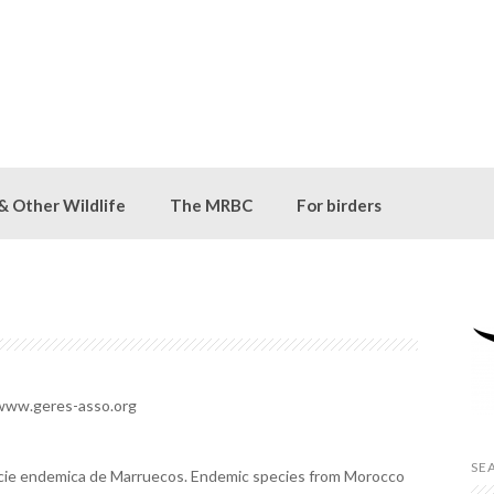
 & Other Wildlife
The MRBC
For birders
www.geres-asso.org
SE
cie endemica de Marruecos. Endemic species from Morocco