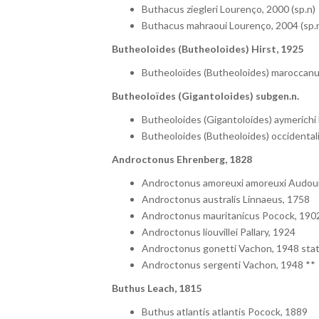
Buthacus ziegleri Lourenço, 2000 (sp.n)
Buthacus mahraoui Lourenço, 2004 (sp.
Butheoloides (Butheoloides) Hirst, 1925
Butheoloïdes (Butheoloides) maroccanu
Butheoloïdes (Gigantoloides) subgen.n.
Butheoloides (Gigantoloides) aymerichi
Butheoloides (Butheoloides) occidentali
Androctonus Ehrenberg, 1828
Androctonus amoreuxi amoreuxi Audoui
Androctonus australis Linnaeus, 1758
Androctonus mauritanicus Pocock, 1902
Androctonus liouvillei Pallary, 1924
Androctonus gonetti Vachon, 1948 stat.
Androctonus sergenti Vachon, 1948 **
Buthus Leach, 1815
Buthus atlantis atlantis Pocock, 1889