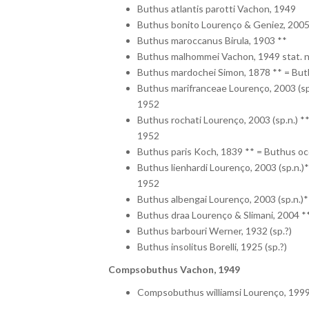
Buthus atlantis parotti Vachon, 1949
Buthus bonito Lourenço & Geniez, 2005 
Buthus maroccanus Birula, 1903 **
Buthus malhommei Vachon, 1949 stat. 
Buthus mardochei Simon, 1878 ** = Buth
Buthus marifranceae Lourenço, 2003 (sp.
1952
Buthus rochati Lourenço, 2003 (sp.n.) *
1952
Buthus paris Koch, 1839 ** = Buthus occ
Buthus lienhardi Lourenço, 2003 (sp.n.)*
1952
Buthus albengai Lourenço, 2003 (sp.n.)*
Buthus draa Lourenço & Slimani, 2004 *
Buthus barbouri Werner, 1932 (sp.?)
Buthus insolitus Borelli, 1925 (sp.?)
Compsobuthus Vachon, 1949
Compsobuthus williamsi Lourenço, 1999 