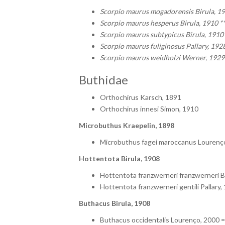
Scorpio maurus mogadorensis Birula, 19
Scorpio maurus hesperus Birula, 1910 *
Scorpio maurus subtypicus Birula, 1910 
Scorpio maurus fuliginosus Pallary, 1928
Scorpio maurus weidholzi Werner, 1929
Buthidae
Orthochirus Karsch, 1891
Orthochirus innesi Simon, 1910
Microbuthus Kraepelin, 1898
Microbuthus fagei maroccanus Lourenço
Hottentota Birula, 1908
Hottentota franzwerneri franzwerneri B
Hottentota franzwerneri gentili Pallary,
Buthacus Birula, 1908
Buthacus occidentalis Lourenço, 2000 =