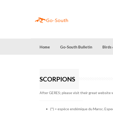
Skip
to
content
Home
Go-South Bulletin
Birds
SCORPIONS
After GERES; please visit their great website
(*) = espèce endémique du Maroc. Espe