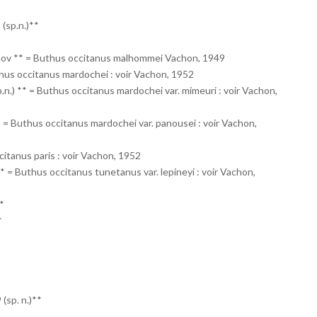
(sp.n.)**
nov ** = Buthus occitanus malhommei Vachon, 1949
us occitanus mardochei : voir Vachon, 1952
n.) ** = Buthus occitanus mardochei var. mimeuri : voir Vachon,
* = Buthus occitanus mardochei var. panousei : voir Vachon,
itanus paris : voir Vachon, 1952
* = Buthus occitanus tunetanus var. lepineyi : voir Vachon,
*
*
(sp. n.)**