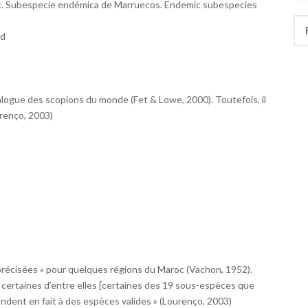
c. Subespecie endémica de Marruecos. Endemic subespecies
Rec
ed
logue des scopions du monde (Fet & Lowe, 2000). Toutefois, il
urenço, 2003)
écisées » pour quelques régions du Maroc (Vachon, 1952).
 certaines d’entre elles [certaines des 19 sous-espèces que
ndent en fait à des espèces valides » (Lourenço, 2003)