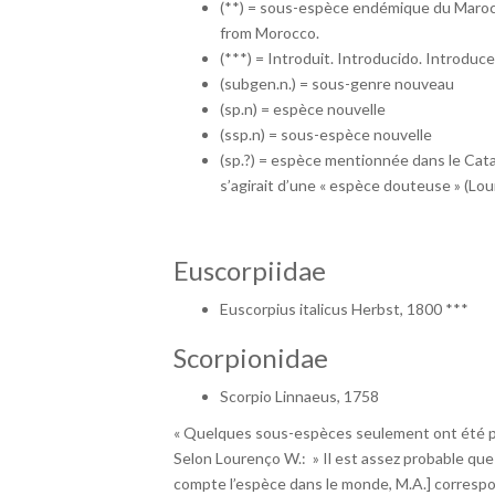
(**) = sous-espèce endémique du Maro
from Morocco.
(***) = Introduit. Introducido. Introduc
(subgen.n.) = sous-genre nouveau
(sp.n) = espèce nouvelle
(ssp.n) = sous-espèce nouvelle
(sp.?) = espèce mentionnée dans le Cata
s’agirait d’une « espèce douteuse » (Lo
Euscorpiidae
Euscorpius italicus Herbst, 1800 ***
Scorpionidae
Scorpio Linnaeus, 1758
« Quelques sous-espèces seulement ont été pr
Selon Lourenço W.: » Il est assez probable que
compte l’espèce dans le monde, M.A.] correspo