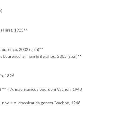
n)
s Hirst, 1925**
 Lourenço, 2002 (sp.n)**
s Lourenço, Slimani & Berahou, 2003 (sp.n)**
n, 1826
 ** = A. mauritanicus bourdoni Vachon, 1948
 nov. = A. crassicauda gonetti Vachon, 1948