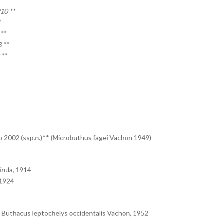
10 **
*
**
 **
 **
 2002 (ssp.n.)** (Microbuthus fagei Vachon 1949)
irula, 1914
 1924
 Buthacus leptochelys occidentalis Vachon, 1952