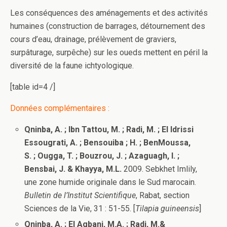
Les conséquences des aménagements et des activités
humaines (construction de barrages, détournement des
cours d’eau, drainage, prélèvement de graviers,
surpâturage, surpêche) sur les oueds mettent en péril la
diversité de la faune ichtyologique.
[table id=4 /]
Données complémentaires :
Qninba, A. ; Ibn Tattou, M. ; Radi, M. ; El Idrissi
Essougrati, A. ; Bensouiba ; H. ; BenMoussa,
S. ; Ougga, T. ; Bouzrou, J. ; Azaguagh, I. ;
Bensbai, J. & Khayya, M.L.
2009. Sebkhet Imlily,
une zone humide originale dans le Sud marocain.
Bulletin de l’Institut Scientifique
, Rabat, section
Sciences de la Vie, 31 : 51-55. [
Tilapia guineensis
]
Qninba, A. ; El Agbani, M.A. ; Radi, M.&