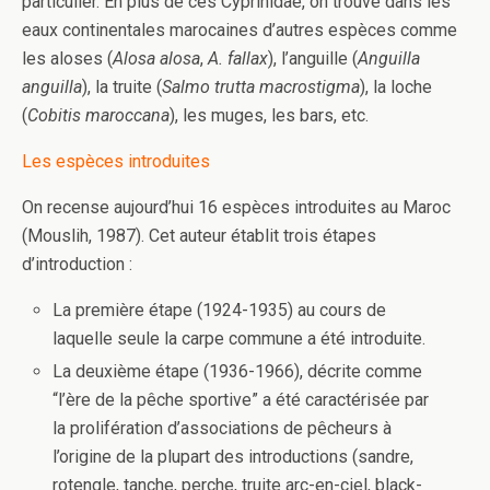
particulier. En plus de ces Cyprinidae, on trouve dans les
eaux continentales marocaines d’autres espèces comme
les aloses (
Alosa alosa
,
A. fallax
), l’anguille (
Anguilla
anguilla
), la truite (
Salmo trutta macrostigma
), la loche
(
Cobitis maroccana
), les muges, les bars, etc.
Les espèces introduites
On recense aujourd’hui 16 espèces introduites au Maroc
(Mouslih, 1987). Cet auteur établit trois étapes
d’introduction :
La première étape (1924-1935) au cours de
laquelle seule la carpe commune a été introduite.
La deuxième étape (1936-1966), décrite comme
“l’ère de la pêche sportive” a été caractérisée par
la prolifération d’associations de pêcheurs à
l’origine de la plupart des introductions (sandre,
rotengle, tanche, perche, truite arc-en-ciel, black-