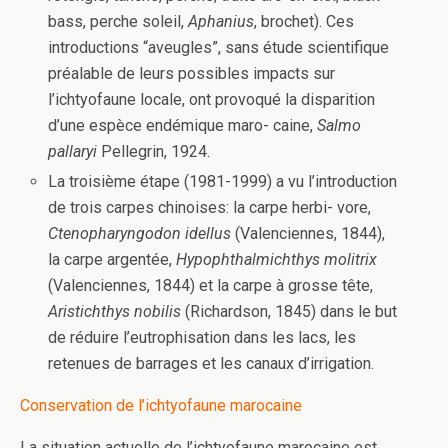
bass, perche soleil,
Aphanius
, brochet). Ces
introductions “aveugles”, sans étude scientifique
préalable de leurs possibles impacts sur
l’ichtyofaune locale, ont provoqué la disparition
d’une espèce endémique maro- caine,
Salmo
pallaryi
Pellegrin, 1924.
La troisième étape (1981-1999) a vu l’introduction
de trois carpes chinoises: la carpe herbi- vore,
Ctenopharyngodon idellus
(Valenciennes, 1844),
la carpe argentée,
Hypophthalmichthys molitrix
(Valenciennes, 1844) et la carpe à grosse tête,
Aristichthys nobilis
(Richardson, 1845) dans le but
de réduire l’eutrophisation dans les lacs, les
retenues de barrages et les canaux d’irrigation.
Conservation de l’ichtyofaune marocaine
La situation actuelle de l’ichtyofaune marocaine est