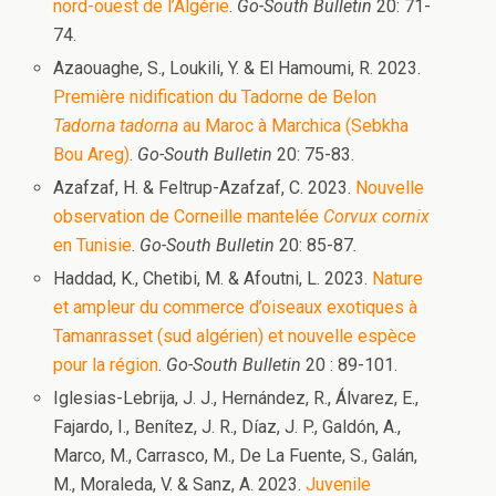
nord-ouest de l’Algérie
.
Go-South Bulletin
20: 71-
74.
Azaouaghe, S., Loukili, Y. & El Hamoumi, R. 2023.
Première nidification du Tadorne de Belon
Tadorna tadorna
au Maroc à Marchica (Sebkha
Bou Areg)
.
Go-South Bulletin
20: 75-83.
Azafzaf, H. & Feltrup-Azafzaf, C. 2023.
Nouvelle
observation de Corneille mantelée
Corvux cornix
en Tunisie
.
Go-South Bulletin
20: 85-87
.
Haddad, K., Chetibi, M. & Afoutni, L. 2023.
Nature
et ampleur du commerce d’oiseaux exotiques à
Tamanrasset (sud algérien) et nouvelle espèce
pour la région
.
Go-South Bulletin
20 : 89-101.
Iglesias-Lebrija, J. J., Hernández, R., Álvarez, E.,
Fajardo, I., Benítez, J. R., Díaz, J. P., Galdón, A.,
Marco, M., Carrasco, M., De La Fuente, S., Galán,
M., Moraleda, V. & Sanz, A. 2023.
Juvenile