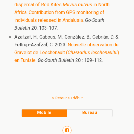
dispersal of Red Kites
Milvus milvus
in North
Africa. Contribution from GPS monitoring of
individuals released in Andalusia
.
Go-South
Bulletin
20: 103-107.
Azafzaf, H., Gabous, M., González, B., Cebrián, D. &
Feltrup-Azafzaf, C. 2023.
Nouvelle observation du
Gravelot de Leschenault (
Charadrius leschenaultii
)
en Tunisie
.
Go-South Bulletin
20 : 109-112
.
Retour au début
Mobile
Bureau