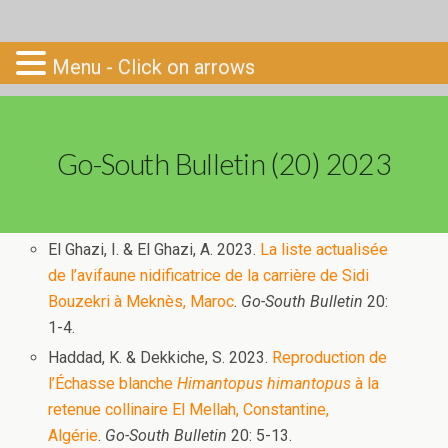
Go-South
Menu - Click on arrows
Go-South Bulletin (20) 2023
El Ghazi, I. & El Ghazi, A. 2023.
La liste actualisée
de l’avifaune nidificatrice de la carrière de Sidi
Bouzekri à Meknès, Maroc
.
Go-South Bulletin
20:
1-4.
Haddad, K. & Dekkiche, S. 2023.
Reproduction de
l’Échasse blanche
Himantopus himantopus
à la
retenue collinaire El Mellah, Constantine,
Algérie
.
Go-South Bulletin
20: 5-13.