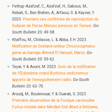
Feltrup-Azafzaf, C., Azafzaf, H., Gabous, M.,
Rebah, S., Ben Brahim, A., Arfaoui, S. & Kayser, Y.
2023.
Premiers cas confirmés de reproduction du
Guêpier de Perse
Merops persicus
en Tunisie
.
Go-
South Bulletin
20: 49-58.
Khaffou, M., Chillasse, L. & Abba, E.H. 2023.
Nidification du Goéland railleur
Chroicocephalus
genei
au barrage Ahmed El Hansali, Maroc
.
Go-
South Bulletin
20: 59-62.
Teyar, Y. & Aourir, M. 2023.
Suivi de la nidification
de l’Œdicnème criard
Burhinus oedicnemus
:
apports de l’enregistrement vidéo
.
Go-South
Bulletin
20: 63-70.
Aroudj, M., Boulenouar, Y. & Ouarab, S. 2023.
Première observation de la Foulque caronculée
Fulica cristata
dans Merdjet Sidi Abed à Relizane,