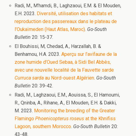
Radi, M., M’hamdi, B., Laghzaoui, E.M. & El Mouden,
E.H. 2023.
Diversité, utilisation des habitats et
reproduction des passereaux dans le plateau de
l’Oukaïmeden (Haut Atlas, Maroc)
.
Go-South
Bulletin
20: 15-37.
El Bouhissi, M, Chedad, A., Harzallah, B. &
Benhamou, H.A. 2023.
Aperçu sur l’avifaune de la
zone humide d’Oued Sebaa, à Sidi Bel Abbès,
avec une nouvelle localité de la Fauvette sarde
Curruca sarda
au Nord-ouest Algérien
.
Go-South
Bulletin
20: 39-42.
Radi, M., Laghzaoui, E.M., Aouissa, S., El Hamoumi,
R., Qninba, A., Rihane, A., El Mouden, E.H. & Dakki,
M. 2023.
Monitoring the breeding of the Greater
Flamingo
Phoenicopterus roseus
at the Khnifiss
Lagoon, southern Morocco
.
Go-South Bulletin
20:
43-48.