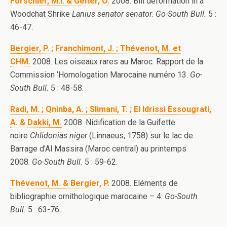
Förschler, M.I. & Geiter, O.
2008. Bill deformation in a
Woodchat Shrike
Lanius senator senator
.
Go-South Bull.
5 :
46-47.
Bergier, P. ; Franchimont, J. ; Thévenot, M. et
CHM.
2008. Les oiseaux rares au Maroc. Rapport de la
Commission ‘Homologation Marocaine numéro 13.
Go-
South Bull.
5 : 48-58.
Radi, M. ; Qninba, A. ; Slimani, T. ; El Idrissi Essougrati,
A. & Dakki, M.
2008. Nidification de la Guifette
noire
Chlidonias niger
(Linnaeus, 1758) sur le lac de
Barrage d’Al Massira (Maroc central) au printemps
2008.
Go-South Bull.
5 : 59-62.
Thévenot, M. & Bergier, P.
2008. Eléments de
bibliographie ornithologique marocaine – 4.
Go-South
Bull.
5 : 63-76.