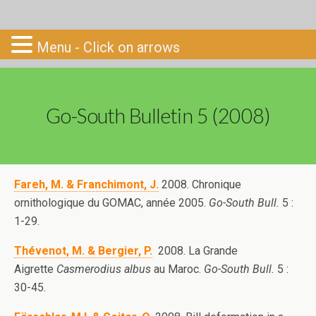
Go-South
Menu - Click on arrows
Go-South Bulletin 5 (2008)
Fareh, M. & Franchimont, J.
2008. Chronique
ornithologique du GOMAC, année 2005.
Go-South Bull.
5 :
1-29.
Thévenot, M. & Bergier, P.
2008. La Grande
Aigrette
Casmerodius albus
au Maroc.
Go-South Bull.
5 :
30-45.