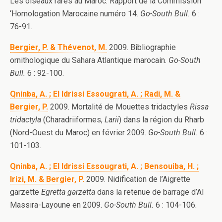
Les oiseaux rares au Maroc. Rapport de la Commission
‘Homologation Marocaine numéro 14.
Go-South Bull.
6 :
76-91.
Bergier, P. & Thévenot, M.
2009. Bibliographie
ornithologique du Sahara Atlantique marocain.
Go-South
Bull.
6 : 92-100.
Qninba, A. ; El Idrissi Essougrati, A. ; Radi, M. &
Bergier, P.
2009. Mortalité de Mouettes tridactyles
Rissa
tridactyla
(Charadriiformes,
Larii
) dans la région du Rharb
(Nord-Ouest du Maroc) en février 2009.
Go-South Bull.
6 :
101-103.
Qninba, A. ; El Idrissi Essougrati, A. ; Bensouiba, H. ;
Irizi, M. & Bergier, P.
2009. Nidification de l’Aigrette
garzette
Egretta garzetta
dans la retenue de barrage d’Al
Massira-Layoune en 2009.
Go-South Bull.
6 : 104-106.