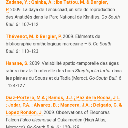
Zadane, Y. ; Qninba, A. ; Ibn Tattou, M. & Bergier,
P.
2009. La daya de Ténouchad, un site de reproduction
des Anatidés dans le Parc National de Khnifiss.
Go-South
Bull.
6 : 107-112.
Thévenot, M. & Bergier, P.
2009. Éléments de
bibliographie ornithologique marocaine – 5.
Go-South
Bull.
6 : 113-123.
Hanane, S.
2009. Variabilité spatio-temporelle des âges
ratios chez la Tourterelle des bois
Streptopelia turtur
dans
les plaines du Souss et du Tadla (Maroc).
Go-South Bull.
6
: 124-127.
Diaz-Portero, M.A ; Ramos, J.J. ; Paz de la Rocha, J.L.
; Jodar, P.A. ; Alvarez, B. ; Mancera, J.A. ; Delgado, G. &
Lopez Rondon, J.
2009. Observations of Eleonora’s
Falcon
Falco eleonorae
at Oukaimeden (High Atlas,
Morocco).
Go-South Bull.
6 : 128-129.