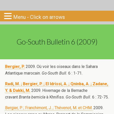
Go-South
Menu - Click on arrows
Go-South Bulletin 6 (2009)
Bergier, P.
2009. Où voir les oiseaux dans le Sahara
Atlantique marocain.
Go-South Bull.
6 : 1-71.
Radi, M. ; Bergier, P. ; El Idrissi, A. ; Qninba, A. ; Zadane,
Y. & Dakki, M.
2009. Hivernage de la Bernache
cravant
Branta bernicla
à Khnifiss.
Go-South Bull.
6 : 72-75.
Bergier, P. ; Franchimont, J. ; Thévenot, M. et CHM.
2009.