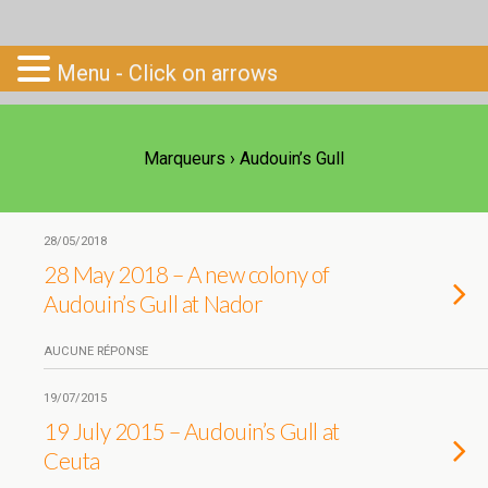
Go-South
Menu - Click on arrows
Marqueurs › Audouin’s Gull
28/05/2018
28 May 2018 – A new colony of
Audouin’s Gull at Nador
AUCUNE RÉPONSE
19/07/2015
19 July 2015 – Audouin’s Gull at
Ceuta