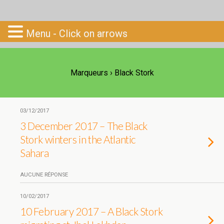
Go-South
Menu - Click on arrows
Marqueurs › Black Stork
03/12/2017
3 December 2017 – The Black
Stork winters in the Atlantic
Sahara
AUCUNE RÉPONSE
10/02/2017
10 February 2017 – A Black Stork