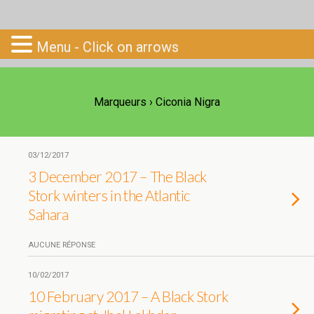
Go-South
Menu - Click on arrows
Marqueurs › Ciconia Nigra
03/12/2017
3 December 2017 – The Black
Stork winters in the Atlantic
Sahara
AUCUNE RÉPONSE
10/02/2017
10 February 2017 – A Black Stork