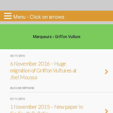
Go-South
Menu - Click on arrows
Marqueurs › Griffon Vulture
06/11/2016
6 November 2016 – Huge
migration of Griffon Vultures at
Jbel Moussa
AUCUNE RÉPONSE
01/11/2015
1 November 2015 – New paper in