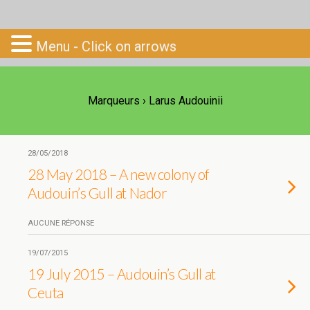
Go-South
Menu - Click on arrows
Marqueurs › Larus Audouinii
28/05/2018
28 May 2018 – A new colony of
Audouin’s Gull at Nador
AUCUNE RÉPONSE
19/07/2015
19 July 2015 – Audouin’s Gull at
Ceuta