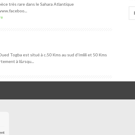
èce très rare dans le Sahara Atlantique
Rec
www.faceboo...
re
Oued Togba est situé à c.50 Kms au sud d’Imlili et 50 Kms
rtement à l&rsqu...
ent