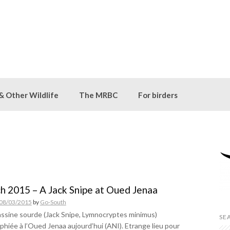
 & Other Wildlife
The MRBC
For birders
h 2015 – A Jack Snipe at Oued Jenaa
08/03/2015
by
Go-South
ssine sourde (Jack Snipe, Lymnocryptes minimus)
SE
hiée à l’Oued Jenaa aujourd’hui (ANI). Etrange lieu pour