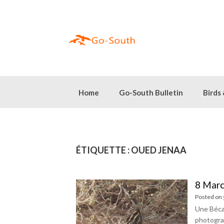
Skip
to
content
Home
Go-South Bulletin
Birds
ÉTIQUETTE :
OUED JENAA
8 Marc
Posted on
Une Béca
photograp