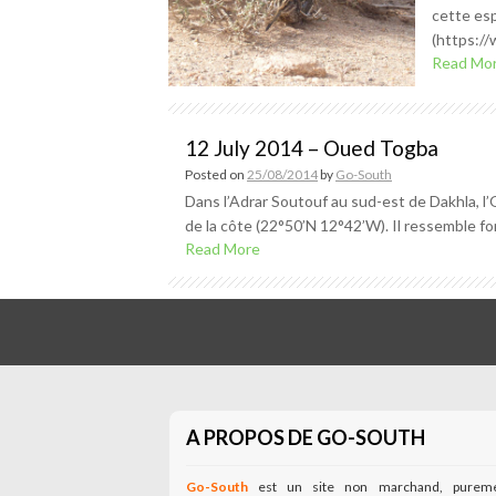
cette esp
(https://
Read Mo
12 July 2014 – Oued Togba
Posted on
25/08/2014
by
Go-South
Dans l’Adrar Soutouf au sud-est de Dakhla, l’
de la côte (22°50’N 12°42’W). Il ressemble fo
Read More
A PROPOS DE GO-SOUTH
Go-South
est un site non marchand, purem