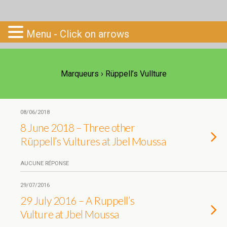
Go-South
Menu - Click on arrows
Marqueurs › Rüppell’s Vullture
08/06/2018
8 June 2018 – Three other
Rüppell’s Vultures at Jbel Moussa
AUCUNE RÉPONSE
29/07/2016
29 July 2016 – A Ruppell’s
Vulture at Jbel Moussa