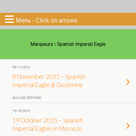
Go-South
Menu - Click on arrows
Marqueurs › Spanish Imperial Eagle
08/11/2015
8 November 2015 – Spanish
Imperial Eagle at Goulimine
AUCUNE RÉPONSE
19/10/2015
19 October 2015 – Spanish
Imperial Eagles in Morocco