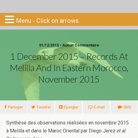
Go-South
Menu - Click on arrows
01/12/2015 • Aucun Commentaire
1 December 2015 – Records At
Melilla And In Eastern Morocco,
November 2015
Partager
Tweeter
Épingler
E-mail
SMS
Synthèse des observations réalisées en novembre 2015
à Melilla et dans le Maroc Oriental par Diego Jerez
et al.