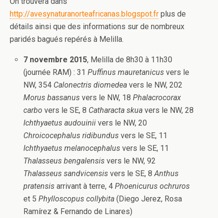
On trouvera dans
http://avesynaturanorteafricanas.blogspot.fr
plus de
détails ainsi que des informations sur de nombreux
paridés bagués repérés à Melilla.
7 novembre 2015
, Melilla de 8h30 à 11h30
(journée RAM) : 31
Puffinus mauretanicus
vers le
NW, 354
Calonectris diomedea
vers le NW, 202
Morus bassanus
vers le NW, 18
Phalacrocorax
carbo
vers le SE, 8
Catharacta skua
vers le NW, 28
Ichthyaetus audouinii
vers le NW, 20
Chroicocephalus ridibundus
vers le SE, 11
Ichthyaetus
melanocephalus
vers le SE, 11
Thalasseus bengalensis
vers le NW, 92
Thalasseus sandvicensis
vers le SE, 8
Anthus
pratensis
arrivant à terre, 4
Phoenicurus ochruros
et 5
Phylloscopus collybita
(Diego Jerez, Rosa
Ramírez & Fernando de Linares)