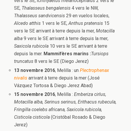
vers le SE,
Ichthyaetus melanocephalus
2 vers le
SE,
Thalasseus bengalensis
4 vers le NW,
Thalasseus sandvicensis
29 en vuelos locales,
Alcedo atthis
1 vers le SE,
Anthus pratensis
15
vers le SE arrivant à terre depuis la mer,
Motacilla
alba
9 vers le SE arrivant à terre depuis la mer
,
Saxicola rubicola
10 vers le SE arrivant à terre
depuis la mer.
Mammifères marins :
Tursiops
truncatus
8 vers le SE (Diego Jerez)
13 novembre 2016
, Melilla : un
Plectrophenax
nivalis
arrivant à terre depuis la mer (José
Vázquez Tortosa & Diego Jerez Abad)
15 novembre 2016
, Melilla :
Emberiza cirlus,
Motacilla alba, Serinus serinus, Erithacus rubecula,
Fringilla coelebs africana, Saxicola rubicola,
Cisticola cisticola
(Cristóbal Rosado & Diego
Jerez)