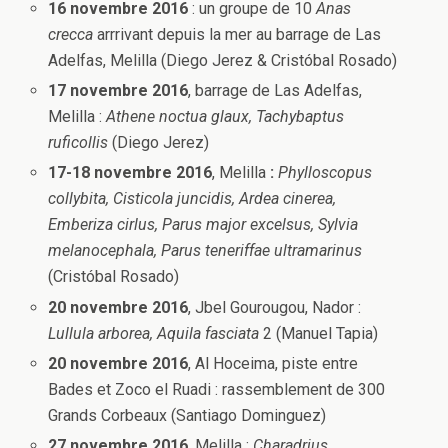
16 novembre 2016
: un groupe de 10
Anas
crecca
arrrivant depuis la mer au barrage de Las
Adelfas, Melilla (Diego Jerez & Cristóbal Rosado)
17 novembre 2016
, barrage de Las Adelfas,
Melilla :
Athene noctua glaux, Tachybaptus
ruficollis
(Diego Jerez)
17-18 novembre 2016
, Melilla
:
Phylloscopus
collybita, Cisticola juncidis, Ardea cinerea,
Emberiza cirlus, Parus major excelsus, Sylvia
melanocephala, Parus teneriffae ultramarinus
(Cristóbal Rosado)
20 novembre 2016
, Jbel Gourougou, Nador :
Lullula arborea, Aquila fasciata
2 (Manuel Tapia)
20 novembre 2016
, Al Hoceima, piste entre
Bades et Zoco el Ruadi : rassemblement de 300
Grands Corbeaux (Santiago Dominguez)
27 novembre 2016
, Melilla :
Charadrius