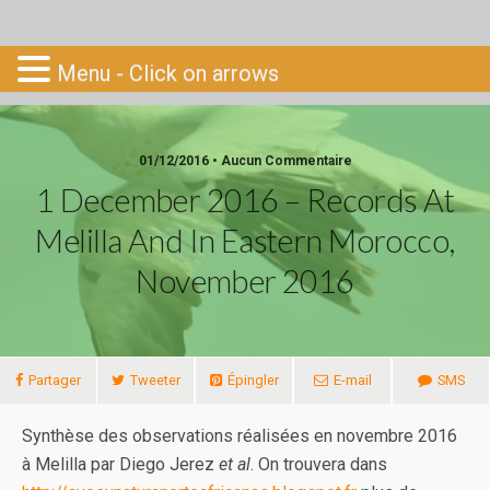
Go-South
Menu - Click on arrows
01/12/2016 • Aucun Commentaire
1 December 2016 – Records At
Melilla And In Eastern Morocco,
November 2016
Partager
Tweeter
Épingler
E-mail
SMS
Synthèse des observations réalisées en novembre 2016
à Melilla par Diego Jerez
et al
. On trouvera dans