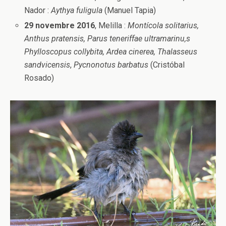
Nador :
Aythya fuligula
(Manuel Tapia)
29 novembre 2016
, Melilla :
Montícola solitarius,
Anthus pratensis, Parus teneriffae ultramarinu,s
Phylloscopus collybita, Ardea cinerea, Thalasseus
sandvicensis
,
Pycnonotus barbatus
(Cristóbal
Rosado)