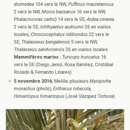
diomedea
104 vers le NW,
Puffinus mauretanicus
2 vers le NW,
Morus bassanus
16 vers le NW,
Phalacrocorax carbo
) 14 vers le SE,
Ardea cinerea
2 vers le SE,
Ichthyaetus audouinii
26 en vuelos
locales,
Chroicocephalus ridibundus
22 vers le
SE,
Thalasseus bengalensis
5 vers le NW,
Thalasseus sandvicensis
26 en vuelos locales.
Mammifères marins :
Tursiops truncatus
16
vers le SE (Diego Jerez, Rosa Ramírez, Cristóbal
Rosado & Fernando Linares)
5 novembre 2016
, Melilla: plusieurs
Myiopsitta
monachus
(photo),
Erithacus rubecula,
Himantopus himantopus
(José Vázquez Tortosa)