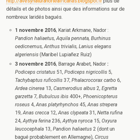
http://avesynaturanorteafricanas.blogspot.fr
plus de
détails et de photos ainsi que des informations sur de
nombreux laridés bagués.
1 novembre 2016
, Kariat Arkmane, Nador :
Pandion haliaetus, Aquila pennata, Burhinus
oedicnemus, Anthus trivialis, Lanius elegans
algeriensis
(Maribel Lupiañez Ruiz)
3 novembre 2016
, Barrage Arabet, Nador
:
Podiceps cristatus
51,
Podiceps nigricollis
5,
Tachybaptus ruficollis
37,
Phalacrocorax carbo
6,
Ardea cinerea
13,
Casmerodius albus
2,
Egretta
garzetta
7,
Bubulcus ibis
400+,
Phoenicopterus
roseus
4,
Anas platyrhynchos
45,
Anas strepera
19,
Anas crecca
12,
Anas clypeata
31,
Netta rufina
24,
Aythya ferina
236,
Aythya nyroca
15,
Oxyura
leucocephala
13,
Pandion
haliaetus
2 (dont un
bagué probablement en Allemagne),
Circus