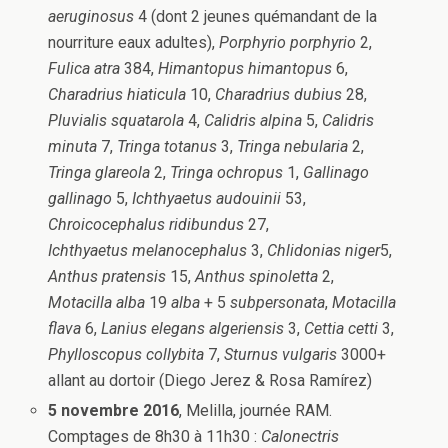
aeruginosus
4 (dont 2 jeunes quémandant de la
nourriture eaux adultes),
Porphyrio porphyrio
2,
Fulica atra
384,
Himantopus
himantopus
6,
Charadrius hiaticula
10,
Charadrius
dubius
28,
Pluvialis squatarola
4,
Calidris alpina
5,
Calidris
minuta
7,
Tringa totanus
3,
Tringa nebularia
2,
Tringa glareola
2,
Tringa
ochropus
1,
Gallinago
gallinago
5,
Ichthyaetus audouinii
53,
Chroicocephalus ridibundus
27,
Ichthyaetus melanocephalus
3,
Chlidonias niger
5,
Anthus pratensis
15,
Anthus spinoletta
2,
Motacilla alba
19
alba
+ 5
subpersonata
,
Motacilla
flava
6,
Lanius elegans algeriensis
3,
Cettia
cetti
3,
Phylloscopus collybita
7,
Sturnus vulgaris
3000+
allant au dortoir (Diego Jerez & Rosa Ramírez)
5 novembre 2016
, Melilla, journée RAM.
Comptages de 8h30 à 11h30 :
Calonectris