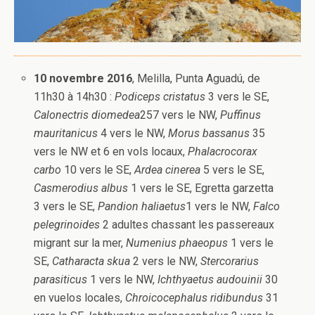
10 novembre 2016
, Melilla, Punta Aguadú, de
11h30 à 14h30 :
Podiceps cristatus
3 vers le SE,
Calonectris diomedea
257 vers le NW,
Puffinus
mauritanicus
4 vers le NW,
Morus bassanus
35
vers le NW et 6 en vols locaux,
Phalacrocorax
carbo
10 vers le SE,
Ardea cinerea
5 vers le SE,
Casmerodius albus
1 vers le SE, Egretta garzetta
3 vers le SE,
Pandion haliaetus
1 vers le NW,
Falco
pelegrinoides
2 adultes chassant les passereaux
migrant sur la mer,
Numenius phaeopus
1 vers le
SE,
Catharacta skua
2 vers le NW,
Stercorarius
parasiticus
1 vers le NW,
Ichthyaetus audouinii
30
en vuelos locales,
Chroicocephalus ridibundus
31