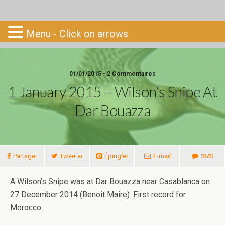
Go-South
Menu - Click on arrows
01/01/2015 • 2 Commentaires
1 January 2015 – Wilson’s Snipe At
Dar Bouazza
Partager
Tweeter
Épingler
E-mail
SMS
A Wilson’s Snipe was at Dar Bouazza near Casablanca on
27 December 2014 (Benoit Maire). First record for
Morocco.