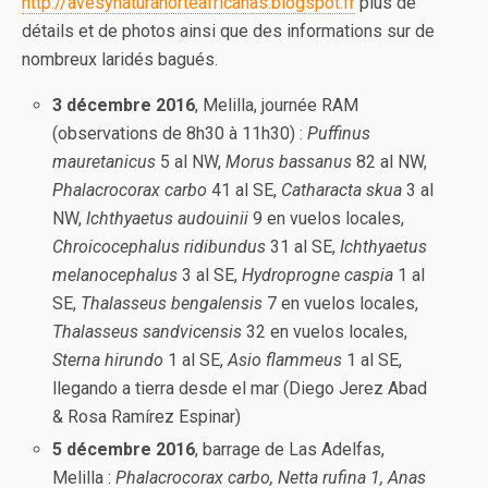
http://avesynaturanorteafricanas.blogspot.fr
plus de
détails et de photos ainsi que des informations sur de
nombreux laridés bagués.
3 décembre 2016
, Melilla, journée RAM
(observations de 8h30 à 11h30) :
Puffinus
mauretanicus
5 al NW,
Morus bassanus
82 al NW,
Phalacrocorax carbo
41 al SE,
Catharacta skua
3 al
NW,
Ichthyaetus audouinii
9 en vuelos locales,
Chroicocephalus ridibundus
31 al SE,
Ichthyaetus
melanocephalus
3 al SE,
Hydroprogne caspia
1 al
SE,
Thalasseus bengalensis
7 en vuelos locales,
Thalasseus sandvicensis
32 en vuelos locales,
Sterna hirundo
1 al SE,
Asio flammeus
1 al SE,
llegando a tierra desde el mar (Diego Jerez Abad
& Rosa Ramírez Espinar)
5 décembre 2016
, barrage de Las Adelfas,
Melilla :
Phalacrocorax carbo, Netta rufina 1, Anas