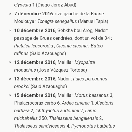
clypeata
1 (Diego Jerez Abad)
7 décembre 2016
, rive gauche de la Basse
Moulouya :
Tchagra senegallus
(Manuel Tapia)
10 décembre 2016
, Sebkha bou Areg, Nador:
passage de Grues cendrées, dont un vol de 34 ;
Platalea leucorodia ; Ciconia ciconia ; Buteo
rufinus
(Said Azaouaghe)
12 décembre 2016
, Melilla :
Myopsitta
monachus
(José Vázquez Tortosa)
13 décembre 2016
, Nador :
Falco peregrinus
brookei
(Said Azaouaghe)
15 décembre 2016
, Melilla :
Morus bassanus
3,
Phalacrocorax carbo 6,
Ardea
cinerea
1,
Alectoris
barbara
2,
Ichthyaetus audouinii
2,
Larus
michahellis
250,
Thalasseus bengalensis
2,
Thalasseus sandvicensis
4,
Pycnonotus barbatus