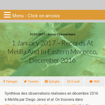
Go-South
Menu - Click on arrows
01/01/2017 • Aucun Commentaire
1 January 2017 – Records At
Melilla And In Eastern Morocco,
December 2016
Partager
Tweeter
Épingler
E-mail
SMS
Synthèse des observations réalisées en décembre 2016
à Melilla par Diego Jerez
et al
. On trouvera dans