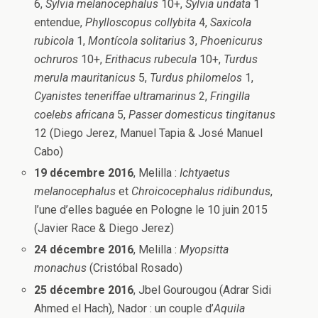
6,
Sylvia melanocephalus
10+,
Sylvia undata
1
entendue,
Phylloscopus collybita
4,
Saxicola
rubicola
1,
Montícola solitarius
3,
Phoenicurus
ochruros
10+,
Erithacus rubecula
10+,
Turdus
merula mauritanicus
5,
Turdus philomelos
1,
Cyanistes teneriffae
ultramarinus
2,
Fringilla
coelebs africana
5,
Passer domesticus tingitanus
12 (Diego Jerez, Manuel Tapia & José Manuel
Cabo)
19 décembre 2016
, Melilla :
Ichtyaetus
melanocephalus
et
Chroicocephalus ridibundus
,
l’une d’elles baguée en Pologne le 10 juin 2015
(Javier Race & Diego Jerez)
24 décembre 2016
, Melilla :
Myopsitta
monachus
(Cristóbal Rosado)
25 décembre 2016
, Jbel Gourougou (Adrar Sidi
Ahmed el Hach), Nador : un couple d’
Aquila