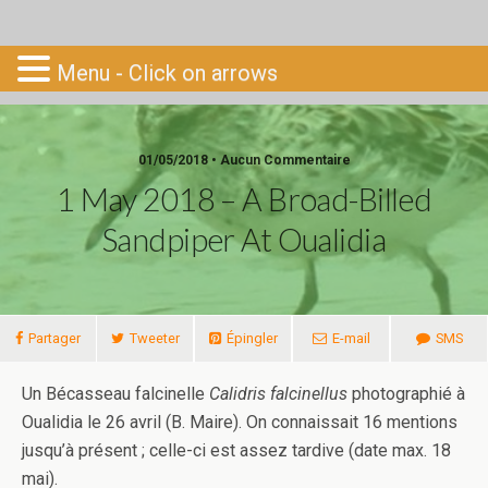
Go-South
Menu - Click on arrows
01/05/2018 • Aucun Commentaire
1 May 2018 – A Broad-Billed
Sandpiper At Oualidia
Partager
Tweeter
Épingler
E-mail
SMS
Un Bécasseau falcinelle
Calidris falcinellus
photographié à
Oualidia le 26 avril (B. Maire). On connaissait 16 mentions
jusqu’à présent ; celle-ci est assez tardive (date max. 18
mai).