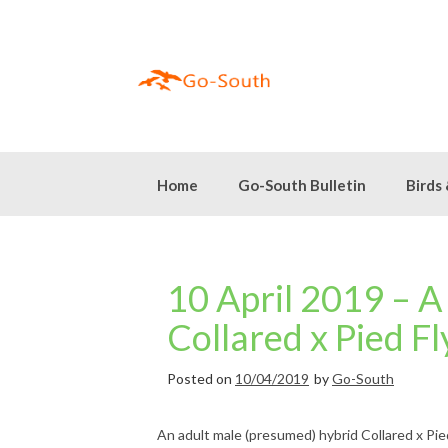
Skip
to
content
Home
Go-South Bulletin
Birds
10 April 2019 – 
Collared x Pied F
Posted on
10/04/2019
by
Go-South
An adult male (presumed) hybrid Collared x Pied