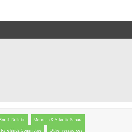
South Bulletin
Morocco & Atlantic Sahara
 Rare Birds Committee
Other ressources