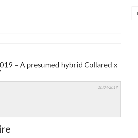
Rec
2019 – A presumed hybrid Collared x
”
10/04/2019
ire