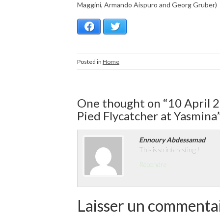
Maggini, Armando Aispuro and Georg Gruber)
Facebook
Twitter
Posted in
Home
One thought on “
10 April 
Pied Flycatcher at Yasmina
Ennoury Abdessamad
This is so interesting !.
Répondre
Laisser un commenta