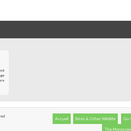
ent
age
ure
ved
Accueil
Birds & Other Wildlife
Go-
The Moroccan