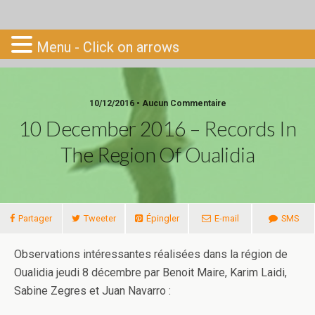
Go-South
Menu - Click on arrows
10/12/2016 • Aucun Commentaire
10 December 2016 – Records In
The Region Of Oualidia
Partager
Tweeter
Épingler
E-mail
SMS
Observations intéressantes réalisées dans la région de
Oualidia jeudi 8 décembre par Benoit Maire, Karim Laidi,
Sabine Zegres et Juan Navarro :