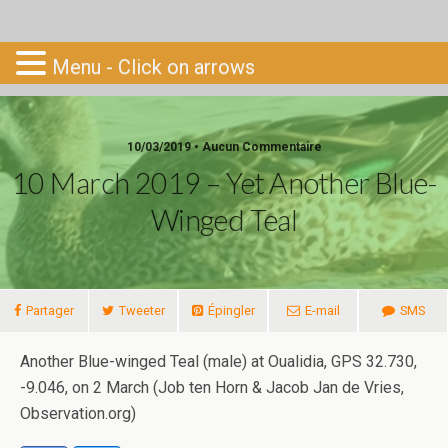
Go-South
Menu - Click on arrows
10/03/2019 • Aucun Commentaire
10 March 2019 – Yet Another Blue-
Winged Teal
Partager
Tweeter
Épingler
E-mail
SMS
Another Blue-winged Teal (male) at Oualidia, GPS 32.730,
-9.046, on 2 March (Job ten Horn & Jacob Jan de Vries,
Observation.org)