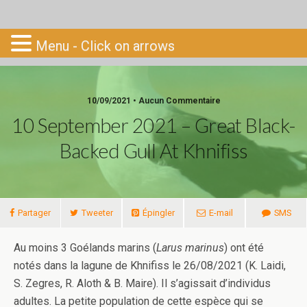
Go-South
Menu - Click on arrows
10/09/2021 • Aucun Commentaire
10 September 2021 – Great Black-
Backed Gull At Khnifiss
Partager
Tweeter
Épingler
E-mail
SMS
Au moins 3 Goélands marins (
Larus marinus
) ont été
notés dans la lagune de Khnifiss le 26/08/2021 (K. Laidi,
S. Zegres, R. Aloth & B. Maire). Il s’agissait d’individus
adultes. La petite population de cette espèce qui se