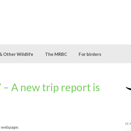
 & Other Wildlife
The MRBC
For birders
– A new trip report is
SE
t
webpage: