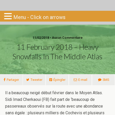
Go-South
Menu - Click on arrows
11/02/2018 • Aucun Commentaire
11 February 2018 – Heavy
Snowfalls In The Middle Atlas
Partager
Tweeter
Épingler
E-mail
SMS
Il a beaucoup neigé début février dans le Moyen Atlas.
Sidi Imad Cherkaoui (FB) fait part de ‘beaucoup de
passereaux observés sur la route avec une abondance
sans égale : plusieurs milliers de Cochevis et plusieurs