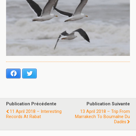
Facebook
Twitter
Publication Précédente
Publication Suivante
11 April 2018 – Interesting
13 April 2018 – Trip From
Records At Rabat
Marrakech To Boumalne Du
Dadès