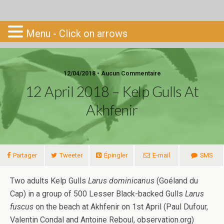
Go-South
Menu - Click on arrows
12/04/2018 • Aucun Commentaire
12 April 2018 – Kelp Gulls At
Akhfenir
Partager
Tweeter
Épingler
E-mail
SMS
Two adults Kelp Gulls
Larus dominicanus
(Goéland du
Cap) in a group of 500 Lesser Black-backed Gulls
Larus
fuscus
on the beach at Akhfenir on 1st April (Paul Dufour,
Valentin Condal and Antoine Reboul, observation.org)