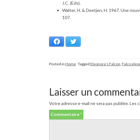
J.C. (Eds).
Walter, H. & Deetjen, H. 1967. Une nouv
107.
Facebook
Twitter
Posted in
Home
Tagged
Eleonora's Falcon
,
Falco eleo
Laisser un commenta
Votre adresse e-mail ne sera pas publiée.
Les c
Commentaire
*