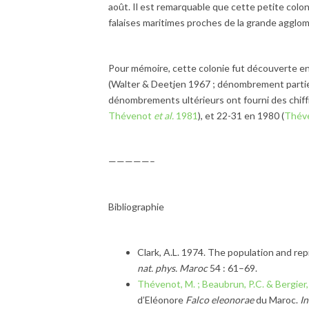
août. Il est remarquable que cette petite colo
falaises maritimes proches de la grande agglom
Pour mémoire, cette colonie fut découverte en 
(Walter & Deetjen 1967 ; dénombrement partiel 
dénombrements ultérieurs ont fourni des chif
Thévenot
et al.
1981
), et 22-31 en 1980 (
Thév
—————–
Bibliographie
Clark, A.L. 1974. The population and re
nat. phys. Maroc
54 : 61–69.
Thévenot, M. ; Beaubrun, P.C. & Bergier, 
d’Eléonore
Falco eleonorae
du Maroc.
In