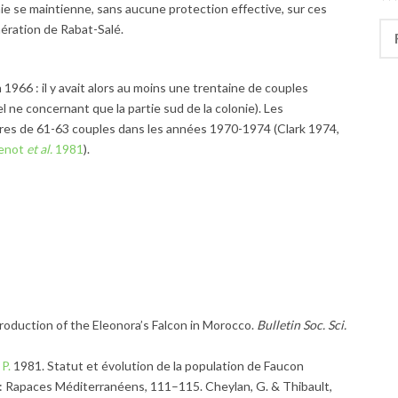
nie se maintienne, sans aucune protection effective, sur ces
Rec
ération de Rabat-Salé.
1966 : il y avait alors au moins une trentaine de couples
ne concernant que la partie sud de la colonie). Les
fres de 61-63 couples dans les années 1970-1974 (Clark 1974,
enot
et al.
1981
).
production of the Eleonora’s Falcon in Morocco.
Bulletin Soc. Sci.
P.
1981. Statut et évolution de la population de Faucon
: Rapaces Méditerranéens, 111–115. Cheylan, G. & Thibault,