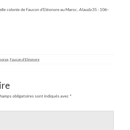
elle colonie de Faucon d’Eléonore au Maroc.
Alauda
35 : 106–
norae
,
Faucon d'Eléonore
ire
hamps obligatoires sont indiqués avec
*