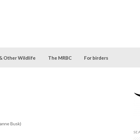
 & Other Wildlife
The MRBC
For birders
Sanne Busk)
SE