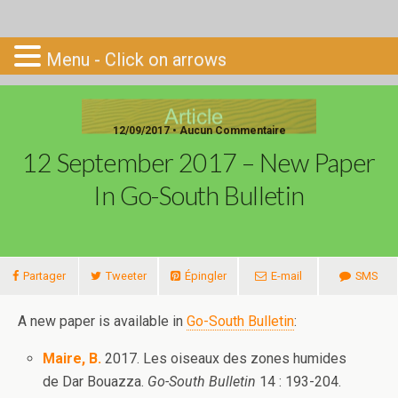
Go-South
Menu - Click on arrows
12/09/2017 • Aucun Commentaire
12 September 2017 – New Paper
In Go-South Bulletin
Partager
Tweeter
Épingler
E-mail
SMS
A new paper is available in
Go-South Bulletin
:
Maire, B.
2017. Les oiseaux des zones humides
de Dar Bouazza.
Go-South Bulletin
14 : 193-204.