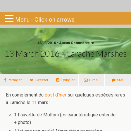
Go-South
Menu - Click on arrows
13/03/2016 • Aucun Commentaire
13 March 2016 – Larache Marshes
Partager
Tweeter
Épingler
E-mail
SMS
En complément du
post d’hier
sur quelques espèces rares
à Larache le 11 mars :
1 Fauvette de Moltoni (cri caractéristique entendu
+ photo)