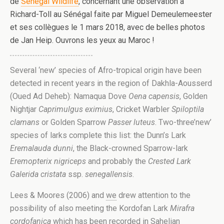
de
Senegal Wildlife
, concernant une observation à
Richard-Toll au Sénégal faite par Miguel Demeulemeester
et ses collègues le 1 mars 2018, avec de belles photos
de Jan Heip. Ouvrons les yeux au Maroc !
Several ‘new’ species of Afro-tropical origin have been
detected in recent years in the region of Dakhla-Aousserd
(Oued Ad Deheb): Namaqua Dove
Oena capensis
, Golden
Nightjar
Caprimulgus eximius
, Cricket Warbler
Spiloptila
clamans
or Golden Sparrow
Passer luteus
. Two-three’new’
species of larks complete this list: the Dunn’s Lark
Eremalauda dunni
, the Black-crowned Sparrow-lark
Eremopterix nigriceps
and probably the
Crested Lark
Galerida cristata
ssp.
senegallensis
.
Lees & Moores (2006) and
we
drew attention to the
possibility of also meeting the Kordofan Lark
Mirafra
cordofanica
which has been recorded in Sahelian