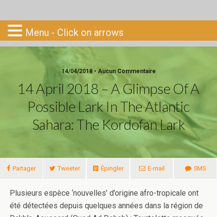
Go-South
Menu - Click on arrows
14/04/2018 • Aucun Commentaire
14 April 2018 – A Glimpse Of A
Possible Lark In The Atlantic
Sahara: The Kordofan Lark
Partager
Tweeter
Épingler
E-mail
SMS
Plusieurs espèce ‘nouvelles’ d’origine afro-tropicale ont
été détectées depuis quelques années dans la région de