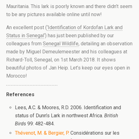
Mauritania. This lark is poorly known and there didn’t seem
to be any pictures available online until now!
An excellent post (
‘Identification of Kordofan Lark and
Status in Senegal
‘) has just been published by our
colleagues from
Senegal Wildlife
, detailing an observation
made by Miguel Demeulemeester and his colleagues at
Richard-Toll, Senegal, on 1st March 2018. It shows
beautiful photos of Jan Heip. Let’s keep our eyes open in
Morocco!
References
Lees, A.C. & Moores, R.D. 2006. Identification and
status of Dunn’s Lark in northwest Africa.
British
Birds
99: 482-484.
Thévenot, M. & Bergier, P.
Considérations sur les