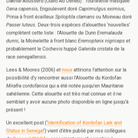
Dakhla-Aousserd (Oued Ad Deheb) : Tourtelette masquée
Oena capensis
, Engoulevent doré
Caprimulgus eximius
,
Prinia à front écailleux
Spiloptila clamans
ou Moineau doré
Passer luteus.
Deux-trois espèces d’alouettes ‘nouvelles’
complètent cette liste : l’Alouette de Dunn
Eremalauda
dunni
, la Moinelette à front blanc
Eremopterix nigriceps
et
probablement le Cochevis huppé
Galerida cristata
de la
race
senegallensis
.
Lees & Moores (2006) et
nous
attirions l’attention sur la
possibilité d’y rencontrer aussi l’Alouette du Kordofan
Mirafra cordofanica
qui a été notée jusqu’en Mauritanie
sahélienne. Cette alouette est très mal connue et il ne
semblait y avoir aucune photo disponible en ligne jusqu’à
présent !
Un excellent post (‘
Identification of Kordofan Lark and
Status in Senegal
’) vient d’être publié par nos collègues