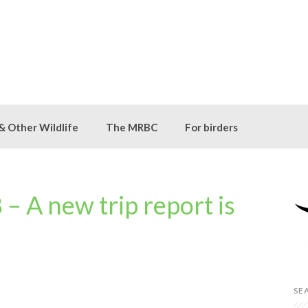
 & Other Wildlife
The MRBC
For birders
– A new trip report is
SE