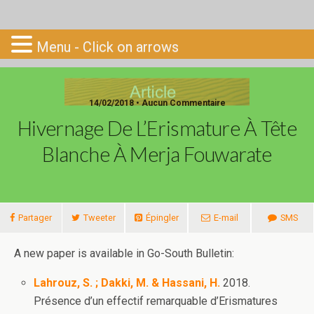
Go-South
Menu - Click on arrows
14/02/2018 • Aucun Commentaire
Hivernage De L’Erismature À Tête
Blanche À Merja Fouwarate
Partager
Tweeter
Épingler
E-mail
SMS
A new paper is available in Go-South Bulletin:
Lahrouz, S. ; Dakki, M. & Hassani, H.
2018.
Présence d’un effectif remarquable d’Erismatures