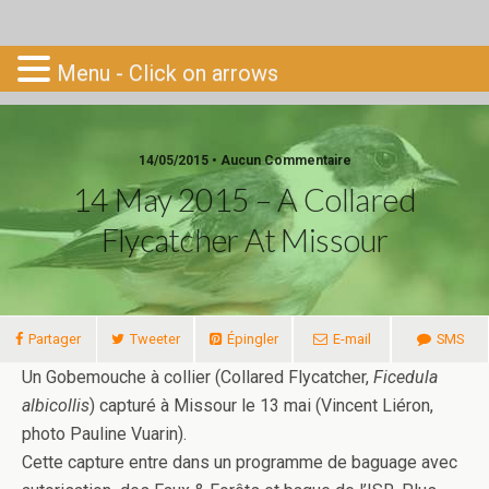
Go-South
Menu - Click on arrows
14/05/2015 • Aucun Commentaire
14 May 2015 – A Collared
Flycatcher At Missour
Partager
Tweeter
Épingler
E-mail
SMS
Un Gobemouche à collier (Collared Flycatcher,
Ficedula
albicollis
) capturé à Missour le 13 mai (Vincent Liéron,
photo Pauline Vuarin).
Cette capture entre dans un programme de baguage avec