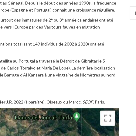
ent au Sénégal. Depuis le début des années 1990s, la fréquence
Rec
urope (Espagne et Portugal) connait une croissance régulière.
urtout des immatures de 2° ou 3° année calendaire) ont été
e vers l’Europe par des Vautours fauves en migration
ntions totalisant 149 individus de 2002 à 2020) ont été
lite au Portugal a traversé le Détroit de Gibraltar le 5
 Carlos Torralvo et Maria De Lope). La dernière localisation
de Barrage d’Al Kansera à une vingtaine de kilomètres au nord-
ier
J.R.
2022 (à paraître). Oiseaux du Maroc.
SEOF
, Paris.