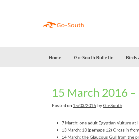
Skip
to
content
Home
Go-South Bulletin
Birds
15 March 2016 – 
Posted on
15/03/2016
by
Go-South
7 March: one adult Egyptian Vulture at I
13 March: 10 (perhaps 12) Orcas in fron
14 March: the Glaucous Gull from the pre