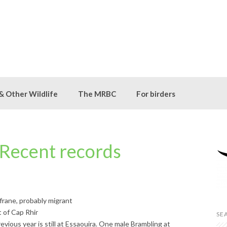
 & Other Wildlife
The MRBC
For birders
Recent records
frane, probably migrant
t of Cap Rhir
SE
vious year is still at Essaouira. One male Brambling at