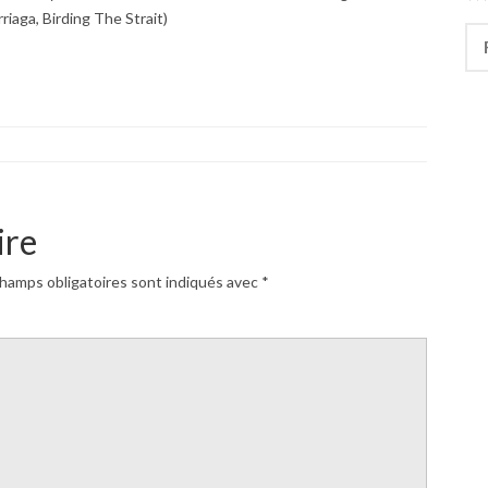
iaga, Birding The Strait)
Rec
ire
hamps obligatoires sont indiqués avec
*