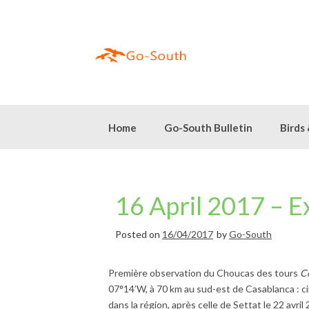
Skip
to
content
Home
Go-South Bulletin
Birds
16 April 2017 – 
Posted on
16/04/2017
by
Go-South
Première observation du Choucas des tours
C
07°14’W, à 70 km au sud-est de Casablanca : cin
dans la région, après celle de Settat le 22 avr