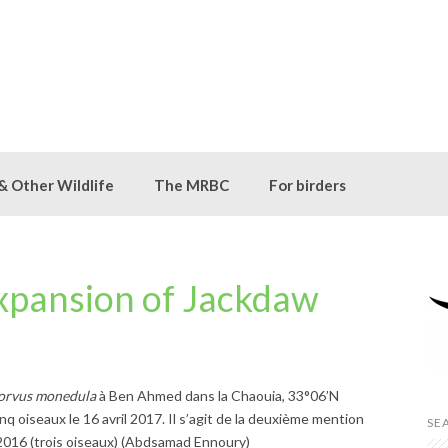
 & Other Wildlife
The MRBC
For birders
Expansion of Jackdaw
orvus monedula
à Ben Ahmed dans la Chaouia, 33°06’N
q oiseaux le 16 avril 2017. Il s’agit de la deuxième mention
SE
il 2016 (trois oiseaux) (Abdsamad Ennoury)