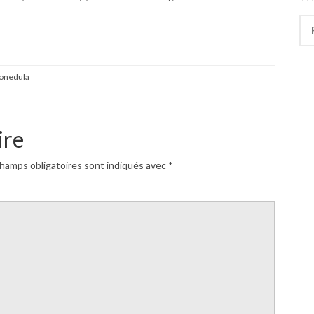
Rec
onedula
ire
hamps obligatoires sont indiqués avec
*