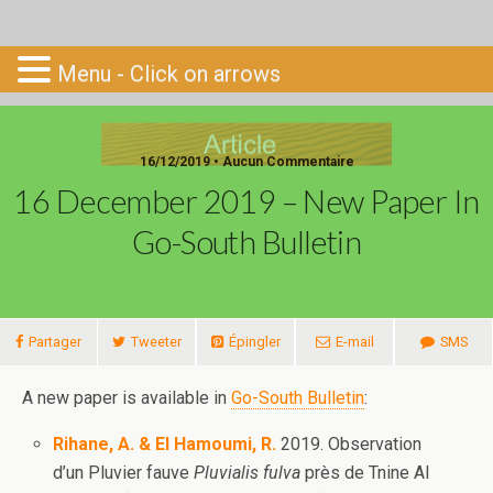
Go-South
Menu - Click on arrows
16/12/2019 • Aucun Commentaire
16 December 2019 – New Paper In
Go-South Bulletin
Partager
Tweeter
Épingler
E-mail
SMS
A new paper is available in
Go-South Bulletin
:
Rihane, A. & El Hamoumi, R.
2019. Observation
d’un Pluvier fauve
Pluvialis fulva
près de Tnine Al