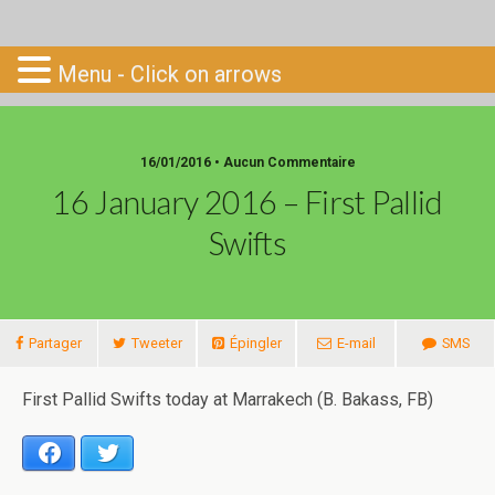
Go-South
Menu - Click on arrows
16/01/2016 • Aucun Commentaire
16 January 2016 – First Pallid
Swifts
Partager
Tweeter
Épingler
E-mail
SMS
First Pallid Swifts today at Marrakech (B. Bakass, FB)
Facebook
Twitter