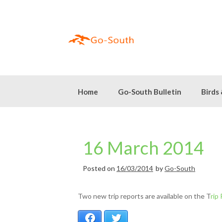
Skip
to
content
Home
Go-South Bulletin
Birds
16 March 2014
Posted on
16/03/2014
by
Go-South
Two new trip reports are available on the
T
rip
Facebook
Twitter