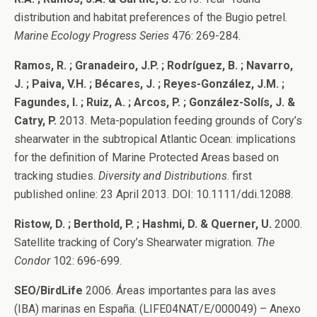
distribution and habitat preferences of the Bugio petrel.
Marine Ecology Progress Series
476: 269-284.
Ramos, R. ; Granadeiro, J.P. ; Rodríguez, B. ; Navarro,
J. ; Paiva, V.H. ; Bécares, J. ; Reyes-González, J.M. ;
Fagundes, I. ; Ruiz, A. ; Arcos, P. ; González-Solís, J. &
Catry, P.
2013. Meta-population feeding grounds of Cory’s
shearwater in the subtropical Atlantic Ocean: implications
for the definition of Marine Protected Areas based on
tracking studies.
Diversity and Distributions
. first
published online: 23 April 2013. DOI: 10.1111/ddi.12088.
Ristow, D. ; Berthold, P. ; Hashmi, D. & Querner, U.
2000.
Satellite tracking of Cory’s Shearwater migration.
The
Condor
102: 696-699.
SEO/BirdLife
2006. Áreas importantes para las aves
(IBA) marinas en España. (LIFE04NAT/E/000049) – Anexo