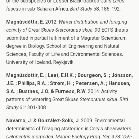
of the subspecies of Lesser Black-backed Gulls
Larus
fuscus
in sub-Saharan Africa.
Bird Study
58: 186-192.
Magnúsdóttir, E.
2012.
Winter distribution and foraging
activity of Great Skuas Stercorarius skua
. 90 ECTS thesis
submitted in partial fulfilment of a Magister Scientiarum
degree in Biology. School of Engineering and Natural
Sciences, Faculty of Life and Environmental Sciences,
University of Iceland, Reykjavík.
Magnúsdottir, E. ; Leat, E.H.K. ; Bourgeon, S. ; Jónsson,
J.E. ; Phillips, R.A. ; Strøm, H. ; Petersen, A. ; Hanssen,
S.A. ; Bustnes, J.O. & Furness, R.W.
2014. Activity
patterns of wintering Great Skuas
Stercorarius skua. Bird
Study
61: 301-308.
Navarro, J. & González-Solís, J.
2009. Environmental
determinants of foraging strategies in Cory’s shearwaters
Calonectris diomedea. Marine Ecology Prog. Ser
. 378: 259-