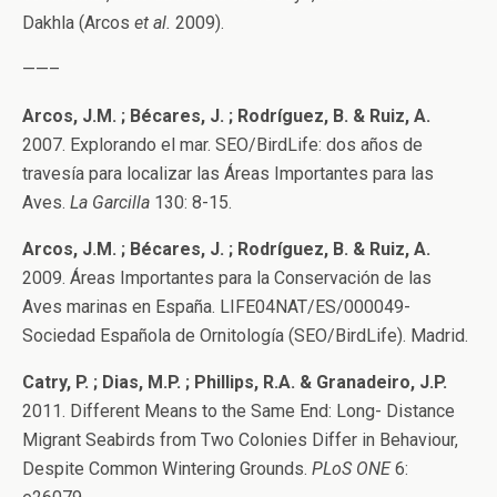
Dakhla (Arcos
et al.
2009).
——–
Arcos, J.M. ; Bécares, J. ; Rodríguez, B. & Ruiz, A.
2007. Explorando el mar. SEO/BirdLife: dos años de
travesía para localizar las Áreas Importantes para las
Aves.
La Garcilla
130: 8-15.
Arcos, J.M. ; Bécares, J. ; Rodríguez, B. & Ruiz, A.
2009. Áreas Importantes para la Conservación de las
Aves marinas en España. LIFE04NAT/ES/000049-
Sociedad Española de Ornitología (SEO/BirdLife). Madrid.
Catry, P. ; Dias, M.P. ; Phillips, R.A. & Granadeiro, J.P.
2011. Different Means to the Same End: Long- Distance
Migrant Seabirds from Two Colonies Differ in Behaviour,
Despite Common Wintering Grounds.
PLoS ONE
6: