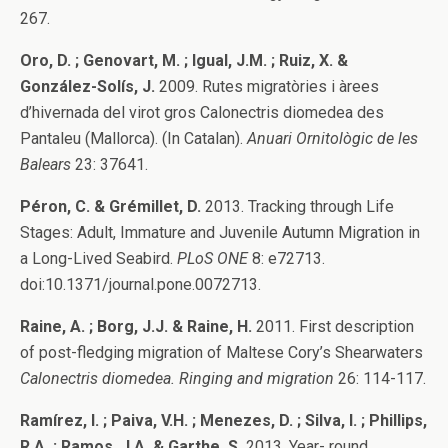
267.
Oro, D. ; Genovart, M. ; Igual, J.M. ; Ruiz, X. &
González-Solís, J.
2009. Rutes migratòries i àrees
d’hivernada del virot gros Calonectris diomedea des
Pantaleu (Mallorca). (In Catalan).
Anuari Ornitològic de les
Balears
23: 37641.
Péron, C. & Grémillet, D.
2013. Tracking through Life
Stages: Adult, Immature and Juvenile Autumn Migration in
a Long-Lived Seabird.
PLoS ONE
8: e72713.
doi:10.1371/journal.pone.0072713.
Raine, A. ; Borg, J.J. & Raine, H.
2011. First description
of post-fledging migration of Maltese Cory’s Shearwaters
Calonectris diomedea. Ringing and migration
26: 114-117.
Ramírez, I. ; Paiva, V.H. ; Menezes, D. ; Silva, I. ; Phillips,
R.A. ; Ramos, J.A. & Garthe, S.
2013. Year- round