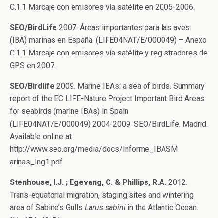
C.1.1 Marcaje con emisores vía satélite en 2005-2006.
SEO/BirdLife
2007. Áreas importantes para las aves
(IBA) marinas en España. (LIFE04NAT/E/000049) – Anexo
C.1.1 Marcaje con emisores vía satélite y registradores de
GPS en 2007.
SEO/Birdlife
2009. Marine IBAs: a sea of birds. Summary
report of the EC LIFE-Nature Project Important Bird Areas
for seabirds (marine IBAs) in Spain
(LIFE04NAT/E/000049) 2004-2009. SEO/BirdLife, Madrid.
Available online at
http://www.seo.org/media/docs/Informe_IBASM
arinas_Ing1.pdf
Stenhouse, I.J. ; Egevang, C. & Phillips, R.A.
2012.
Trans-equatorial migration, staging sites and wintering
area of Sabine’s Gulls
Larus sabini
in the Atlantic Ocean.