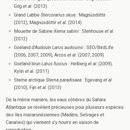
Gilg
et al.
(2013)
Grand Labbe
Stercorarius skua
: Magnúsdóttir
(2012), Magnúsdóttir
et al.
(2014)
Mouette de Sabine
Xema sabini
: Stenhouse
et al.
(2012)
Goéland d’Audouin
Larus audouinii
: SEO/BirdLife
(2006, 2007, 2009), Arcos
et al.
(2007, 2009)
Goéland brun
Larus fuscus
: Helberg
et al
. (2009),
Kylin
et al.
(2011)
Sterne arctique
Sterna paradisaea
: Egevang
et al.
(2010), Fijn
et al
. (2013)
De la même manière, les eaux côtières du Sahara
Atlantique se révèlent précieuses pour plusieurs espèces
des îles macaronésiennes (Madère, Selvages et
Canaries) qui viennent s’y nourrir en saison de
reproduction :