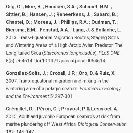
Gilg, O. ; Moe, B. ; Hanssen, S.A. ; Schmidt, N.M. ;
Sittler, B. ; Hansen, J. ; Reneerkens, J. ; Sabard, B. ;
Chastel, O. ; Moreau, J. ; Phillips, R.A. ; Oudman, T. ;
Biersma, E.M. ; Fenstad, A.A. ; Lang, J. & Bollache, L.
2013. Trans-Equatorial Migration Routes, Staging Sites
and Wintering Areas of a High-Arctic Avian Predator: The
Long-tailed Skua (
Stercorarius longicaudus
).
PLoS ONE
8(5): e64614. doi:10.1371/journal.pone.0064614.
González-Solís, J. ; Croxall, J.P. ; Oro, D. & Ruiz, X.
2007. Trans-equatorial migration and mixing in the
wintering area of a pelagic seabird.
Frontiers in Ecology
and the Environment
5: 297-301.
Grémillet, D. ; Péron, C. ; Provost, P. & Lescroel, A.
2015. Adult and juvenile European seabirds at risk from
marine plundering off West Africa.
Biological Conservation
182: 143-147.