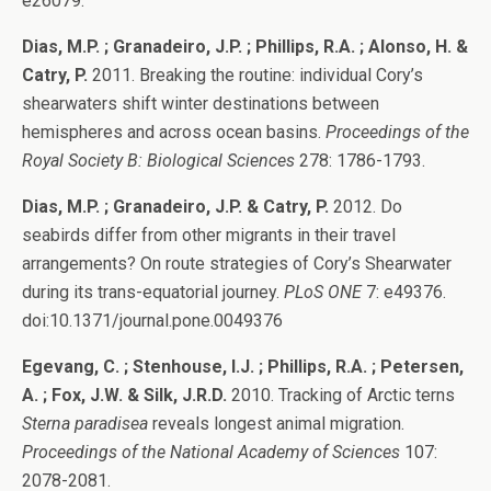
e26079.
Dias, M.P. ; Granadeiro, J.P. ; Phillips, R.A. ; Alonso, H. &
Catry, P.
2011. Breaking the routine: individual Cory’s
shearwaters shift winter destinations between
hemispheres and across ocean basins.
Proceedings of the
Royal Society B: Biological Sciences
278: 1786-1793.
Dias, M.P. ; Granadeiro, J.P. & Catry, P.
2012. Do
seabirds differ from other migrants in their travel
arrangements? On route strategies of Cory’s Shearwater
during its trans-equatorial journey.
PLoS ONE
7: e49376.
doi:10.1371/journal.pone.0049376
Egevang, C. ; Stenhouse, I.J. ; Phillips, R.A. ; Petersen,
A. ; Fox, J.W. & Silk, J.R.D.
2010. Tracking of Arctic terns
Sterna paradisea
reveals longest animal migration.
Proceedings of the National Academy of Sciences
107:
2078-2081.