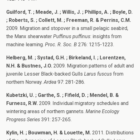
Guilford, T. ; Meade, J. ; Willis, J. ; Phillips, A. ; Boyle, D.
; Roberts, S. ; Collett, M. ; Freeman, R. & Perrins, C.M.
2009. Migration and stopover in a small pelagic seabird,
the Manx shearwater
Puffinus puffinus
: insights from
machine learning.
Proc. R. Soc. B
276: 1215-1223.
Helberg, M. ; Systad, G.H. ; Birkeland, I. ; Lorentzen,
N.H. & Bustnes, J.O.
2009. Migration patterns of adult and
juvenile Lesser Black-backed Gulls
Larus fuscus
from
northern Norway.
Ardea
97: 281-286.
Kubetzki, U. ; Garthe, S. ; Fifield, D. ; Mendel, B. &
Furness, R.W.
2009. Individual migratory schedules and
wintering areas of northern gannets.
Marine Ecology
Progress Series
391: 257-265.
Kylin, H. ; Bouwman, H. & Louette, M.
2011. Distributions