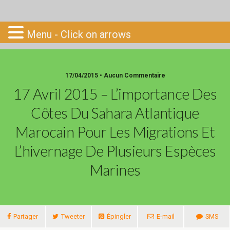
Go-South
Menu - Click on arrows
17/04/2015 • Aucun Commentaire
17 Avril 2015 – L’importance Des
Côtes Du Sahara Atlantique
Marocain Pour Les Migrations Et
L’hivernage De Plusieurs Espèces
Marines
Partager
Tweeter
Épingler
E-mail
SMS