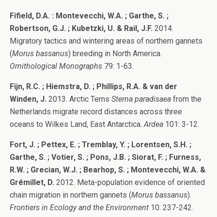
Fifield, D.A. : Montevecchi, W.A. ; Garthe, S. ;
Robertson, G.J. ; Kubetzki, U. & Rail, J.F.
2014.
Migratory tactics and wintering areas of northern gannets
(
Morus bassanus
) breeding in North America.
Ornithological Monographs
79: 1-63.
Fijn, R.C. ; Hiemstra, D. ; Phillips, R.A. & van der
Winden, J.
2013. Arctic Terns
Sterna paradisaea
from the
Netherlands migrate record distances across three
oceans to Wilkes Land, East Antarctica.
Ardea
101: 3-12.
Fort, J. ; Pettex, E. ; Tremblay, Y. ; Lorentsen, S.H. ;
Garthe, S. ; Votier, S. ; Pons, J.B. ; Siorat, F. ; Furness,
R.W. ; Grecian, W.J. ; Bearhop, S. ; Montevecchi, W.A. &
Grémillet, D.
2012. Meta-population evidence of oriented
chain migration in northern gannets (
Morus bassanus
).
Frontiers in Ecology and the Environment
10: 237-242.