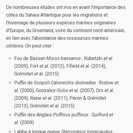
De nombreuses études ont mis en avant l’importance des
côtes du Sahara Atlantique pour les migrations et
l’hivernage de plusieurs espèces marines originaires
d’Europe, du Groenland, voire du continent nord-américain,
en lien avec l’abondance des ressources marines
côtières. On peut citer :
Fou de Bassan
Morus bassanus
: Kubetzki
et al.
(2009), Fort
et al.
(2012), Fifield
et al.
(2014),
Grémillet
et al.
(2015)
Puffin de Scopoli
Calonectris diomedea
: Ristow
et
al.
(2000), Gonzalez-Solis
et al.
(2007), Oro
et al.
(2009), Raine
et al.
(2011), Péron & Grémillet
(2013), Grémillet
et al.
(2015)
Puffin des Anglais
Puffinus puffinus
: Guilford
et
al.
(2009)
Labbe à longue queue
Stercorarius longicaudus
: