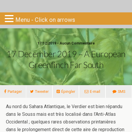
Go-South
Menu - Click on arrows
17/12/2019 • Aucun Commentaire
17 December 2019 – A European
Greenfinch Far South
Partager
Tweeter
Épingler
E-mail
SMS
Au nord du Sahara Atlantique, le Verdier est bien répandu
dans le Souss mais est très localisé dans l’Anti-Atlas
Occidental ; quelques rares observations printanières
dans le prolongement direct de cette aire de reproduction