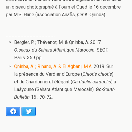
un oiseau photographié à Foum el Oued le 16 décembre
par M.S. Hane (association Anafis,
per
A. Qninba).
Bergier, P. ; Thévenot, M. & Qninba, A. 2017.
Oiseaux du Sahara Atlantique Marocain
. SEOF,
Paris. 359 pp.
Qninba, A. ; Rihane, A. & El Agbani, M.A.
2019. Sur
la présence du Verdier d’Europe (
Chloris chloris
)
et du Chardonneret élégant (
Carduelis carduelis
) à
Laâyoune (Sahara Atlantique Marocain).
Go-South
Bulletin
16 : 70-72.
Facebook
Twitter