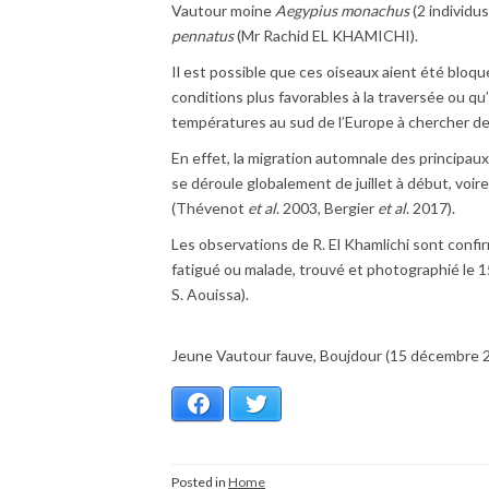
Vautour moine
Aegypius monachus
(2 individus
pennatus
(Mr Rachid EL KHAMICHI).
Il est possible que ces oiseaux aient été bloqué
conditions plus favorables à la traversée ou qu
températures au sud de l’Europe à chercher de
En effet, la migration automnale des principaux
se déroule globalement de juillet à début, voi
(Thévenot
et al
. 2003, Bergier
et al
. 2017).
Les observations de R. El Khamlichi sont conf
fatigué ou malade, trouvé et photographié le 
S. Aouissa).
Jeune Vautour fauve, Boujdour (15 décembre 2
Facebook
Twitter
Posted in
Home