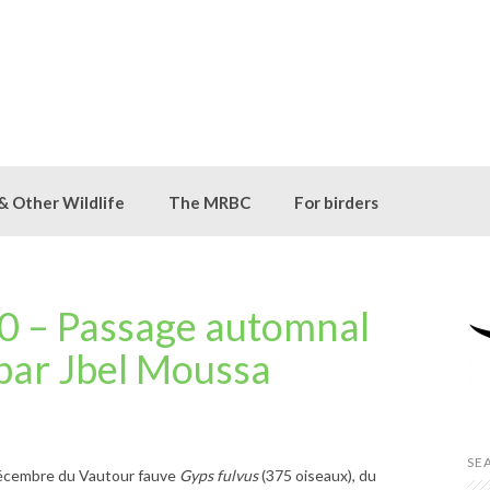
 & Other Wildlife
The MRBC
For birders
0 – Passage automnal
 par Jbel Moussa
SE
décembre du Vautour fauve
Gyps fulvus
(375 oiseaux), du