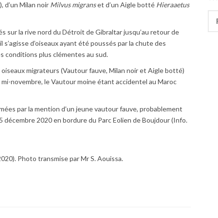
), d’un Milan noir
Milvus migrans
et d’un Aigle botté
Hieraaetus
Rec
s sur la rive nord du Détroit de Gibraltar jusqu’au retour de
’il s’agisse d’oiseaux ayant été poussés par la chute des
s conditions plus clémentes au sud.
 oiseaux migrateurs (Vautour fauve, Milan noir et Aigle botté)
re mi-novembre, le Vautour moine étant accidentel au Maroc
irmées par la mention d’un jeune vautour fauve, probablement
15 décembre 2020 en bordure du Parc Eolien de Boujdour (Info.
020). Photo transmise par Mr S. Aouissa.