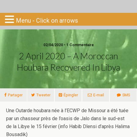
Go-South
Menu - Click on arrows
02/04/2020 • 1 Commentaire
2 April 2020 – A Moroccan
Houbara Recovered In Libya
Partager
Tweeter
Épingler
E-mail
SMS
Une Outarde houbara née à l’ECWP de Missour a été tuée
par un chasseur près de l’oasis de Jalo dans le sud-est
de la Libye le 15 février (info Habib Dlensi d’après Halima
Bousadik)