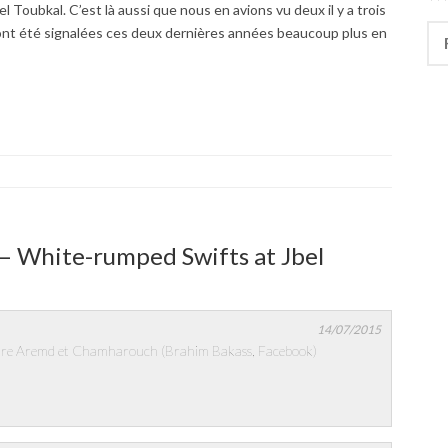
 Toubkal. C’est là aussi que nous en avions vu deux il y a trois
Rec
ont été signalées ces deux dernières années beaucoup plus en
 – White-rumped Swifts at Jbel
14/07/2015
entre Aremd et Chamharouch (Brahim Bakass, Facebook)