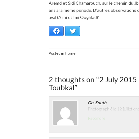
Aremd et Sidi Chamarouch, sur le chemin du Jbel
ans à la même période. D’autres observations 
aval (Asni et Imi Oughlad)’
Facebook
Twitter
Posted in
Home
2 thoughts on “
2 July 2015
Toubkal
”
Go-South
Photographié le 12 juillet 
Répondre