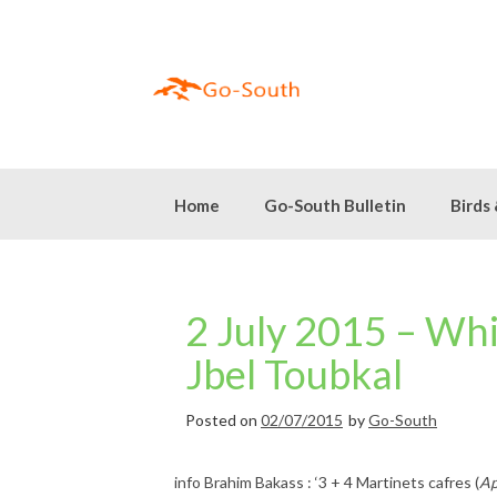
Skip
to
content
Home
Go-South Bulletin
Birds
2 July 2015 – Wh
Jbel Toubkal
Posted on
02/07/2015
by
Go-South
info Brahim Bakass : ‘3 + 4 Martinets cafres (
Ap