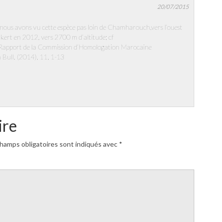
20/07/2015
nous avons vu cette espèce pas loin de Chamharouch,vers l’ouest
zikert en 2012, vers 2700 m d’altitude; cf
, Rapport de la Commission d’Homologation Marocaine
ull. (2014), 11, 1-13
ire
hamps obligatoires sont indiqués avec
*