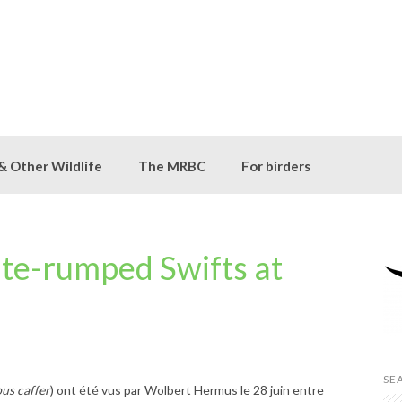
 & Other Wildlife
The MRBC
For birders
ite-rumped Swifts at
SE
us caffer
) ont été vus par Wolbert Hermus le 28 juin entre