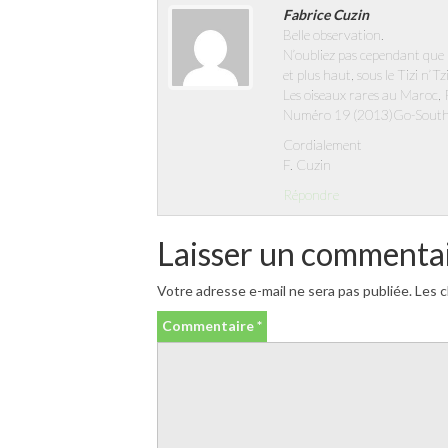
Fabrice Cuzin
Belle observation.
N’oubliez pas cependant que 
et plus haut, sous le Tizi n’T
Les oiseaux rares au Maroc
Numéro 19 (2013)Go-South B
Cordialement
F. Cuzin
Répondre
Laisser un commenta
Votre adresse e-mail ne sera pas publiée.
Les c
Commentaire
*