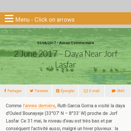
Go-South
Menu - Click on arrows
02/06/2017 • Aucun Commentaire
2 June 2017 – Daya Near Jorf
Lasfar
Partager
Tweeter
Épingler
E-mail
SMS
Comme
l’année dernière
, Ruth Garcia Gorria a visité la daya
d’Ouled Bounayeje (33°07’ N – 8°33’ W) proche de Jorf
Lasfar. Ce 31 mai, le niveau d’eau est très bas et par
conséquent l’activité aussi, malgré un hiver pluvieux : la