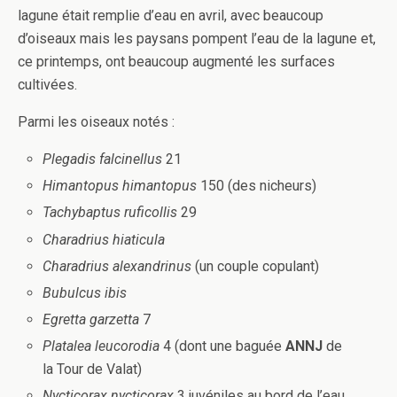
lagune était remplie d’eau en avril, avec beaucoup
d’oiseaux mais les paysans pompent l’eau de la lagune et,
ce printemps, ont beaucoup augmenté les surfaces
cultivées.
Parmi les oiseaux notés :
Plegadis falcinellus
21
Himantopus himantopus
150 (des nicheurs)
Tachybaptus ruficollis
29
Charadrius hiaticula
Charadrius alexandrinus
(un couple copulant)
Bubulcus ibis
Egretta garzetta
7
Platalea leucorodia
4 (dont une baguée
ANNJ
de
la Tour de Valat)
Nycticorax nycticorax
3 juvéniles au bord de l’eau,