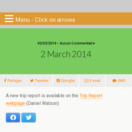
Go-South
Menu - Click on arrows
02/03/2014 • Aucun Commentaire
2 March 2014
Partager
Tweeter
Épingler
E-mail
SMS
A new trip report is available on the
Trip Report
webpage
(Daniel Watson)
Facebook
Twitter