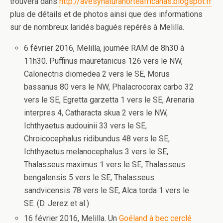
trouvera dans
http://avesynaturanorteafricanas.blogspot.fr
plus de détails et de photos ainsi que des informations
sur de nombreux laridés bagués repérés à Melilla.
6 février 2016, Melilla, journée RAM de 8h30 à
11h30. Puffinus mauretanicus 126 vers le NW,
Calonectris diomedea 2 vers le SE, Morus
bassanus 80 vers le NW, Phalacrocorax carbo 32
vers le SE, Egretta garzetta 1 vers le SE, Arenaria
interpres 4, Catharacta skua 2 vers le NW,
Ichthyaetus audouinii 33 vers le SE,
Chroicocephalus ridibundus 48 vers le SE,
Ichthyaetus melanocephalus 3 vers le SE,
Thalasseus maximus 1 vers le SE, Thalasseus
bengalensis 5 vers le SE, Thalasseus
sandvicensis 78 vers le SE, Alca torda 1 vers le
SE. (D. Jerez et al.)
16 février 2016, Melilla. Un
Goéland à bec cerclé