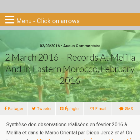
Go-South
Menu - Click on arrows
02/03/2016 • Aucun Commentaire
2 March 2016 – Records At Melilla
And In Eastern Morocco, February
2016
Partager
Tweeter
Épingler
E-mail
SMS
Synthèse des observations réalisées en février 2016 à
Melilla et dans le Maroc Oriental par Diego Jerez
et al
. On