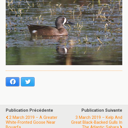
Facebook
Twitter
Publication Précédente
Publication Suivante
2 March 2019 – A Greater
3 March 2019 – Kelp And
White-Fronted Goose Near
Great Black-Backed Gulls In
Bouarfa
The Atlantic Sahara