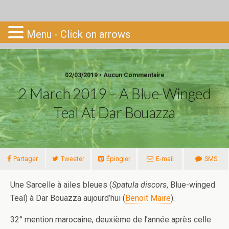
Go-South
Menu - Click on arrows
02/03/2019 • Aucun Commentaire
2 March 2019 – A Blue-Winged
Teal At Dar Bouazza
Partager
Tweeter
Épingler
E-mail
SMS
Une Sarcelle à ailes bleues (
Spatula discors
, Blue-winged
Teal) à Dar Bouazza aujourd’hui (
Benoit Maire
).
32° mention marocaine, deuxième de l’année après celle