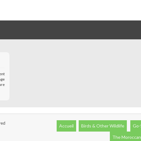
ent
age
ure
ved
Accueil
Birds & Other Wildlife
Go-
The Moroccan