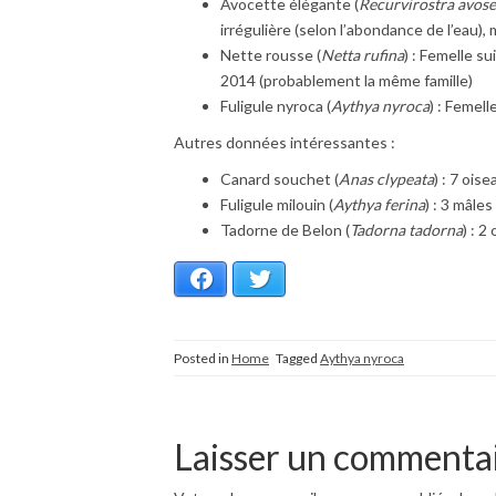
Avocette élégante (
Recurvirostra avose
irrégulière (selon l’abondance de l’eau),
Nette rousse (
Netta rufina
) : Femelle su
2014 (probablement la même famille)
Fuligule nyroca (
Aythya nyroca
) : Femell
Autres données intéressantes :
Canard souchet (
Anas clypeata
) : 7 ois
Fuligule milouin (
Aythya ferina
) : 3 mâle
Tadorne de Belon (
Tadorna tadorna
) : 2
Facebook
Twitter
Posted in
Home
Tagged
Aythya nyroca
Laisser un commenta