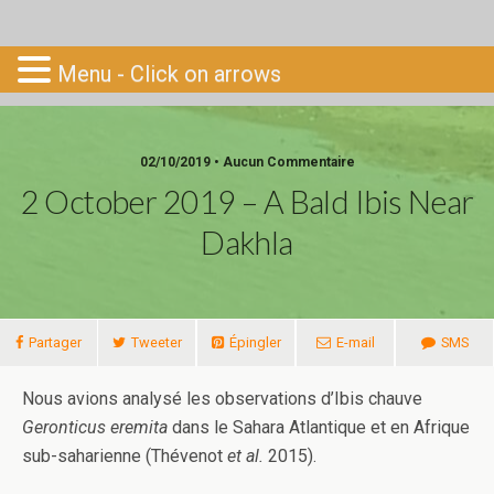
Go-South
Menu - Click on arrows
02/10/2019 • Aucun Commentaire
2 October 2019 – A Bald Ibis Near
Dakhla
Partager
Tweeter
Épingler
E-mail
SMS
Nous avions analysé les observations d’Ibis chauve
Geronticus eremita
dans le Sahara Atlantique et en Afrique
sub-saharienne (Thévenot
et al.
2015).