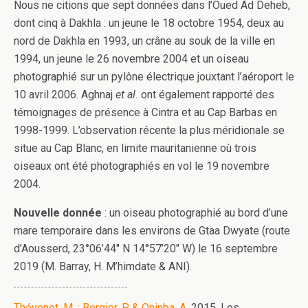
Nous ne citions que sept données dans l’Oued Ad Deheb,
dont cinq à Dakhla : un jeune le 18 octobre 1954, deux au
nord de Dakhla en 1993, un crâne au souk de la ville en
1994, un jeune le 26 novembre 2004 et un oiseau
photographié sur un pylône électrique jouxtant l’aéroport le
10 avril 2006. Aghnaj
et al.
ont également rapporté des
témoignages de présence à Cintra et au Cap Barbas en
1998-1999. L’observation récente la plus méridionale se
situe au Cap Blanc, en limite mauritanienne où trois
oiseaux ont été photographiés en vol le 19 novembre
2004.
Nouvelle donnée
: un oiseau photographié au bord d’une
mare temporaire dans les environs de Gtaa Dwyate (route
d’Aousserd, 23°06’44″ N 14°57’20″ W) le 16 septembre
2019 (M. Barray, H. M’himdate & ANI).
Thévenot, M. ; Bergier, P. & Qninba, A.
2015. Les